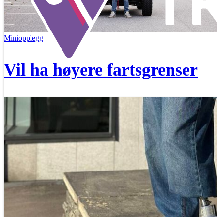
Miniopplegg
Vil ha høyere fartsgrenser