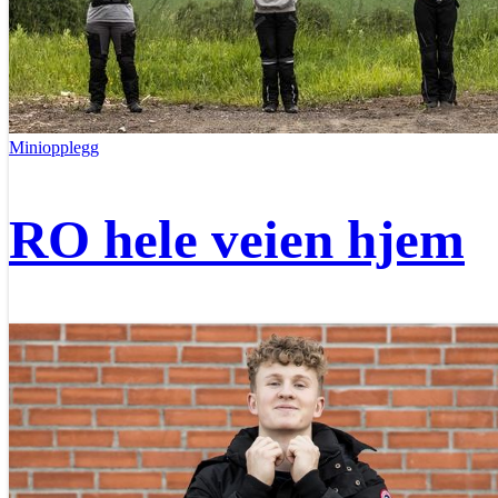
Miniopplegg
RO hele veien hjem