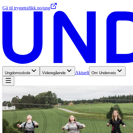
Gå til tryggtrafikk.no/ung
Aktuelt
Ungdomsskole
Videregående
Om Underveis