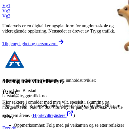
Vg1
Vg2
Vg3
Underveis er en digital læringsplattform for ungdomsskole og
videregående opplæring. Nettstedet er drevet av Trygg trafikk.
Tilgjengelighet og personvern
Ansvarlig redaktør og konsept- og innholdsutvikler:
Sikring mot vilt (ville dyr)
Zoey Line Barstad
1/2 fart
barstad@tryggtrafikk.no
Kjør saktere i områder med mye vilt, spesielt i skumring og
Digital utvikling, oppsett, interaksjonsdesign og koding: Netspire
morgen/kveld. Nær 64 000 større dyr er påkjørt på norske veier de
siste fem årene. (
Hjorteviltregisteret
)
Meny
Oppmerksomhet: Følg med på veikanten og se etter reflekser
Forside