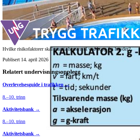
kollisjon i 50 km/t. Sikring beskytter både dyret, sjåføren og
øvrige passasjerer, og forhindrer at dyret flyr rundt i bilen.
Hvilke risikofaktorer skal man ta hensyn til ved hopp fra høyder?
Publisert
14. april 2026
Relatert undervisningsopplegg
Overlevelses­guide i trafikken
→
8.–10. trinn
Aktivitetsbank
→
8.–10. trinn
Aktivitetsbank
→