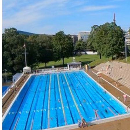
En usikret gjenstand (f.eks. en iPad eller brusflaske) veier mange
ganger mer ved en bråstopp (50 km/t) og kan bli et dødelig
prosjektil.
Plassering: Plasser tunge gjenstander lavt og så langt frem i
bagasjerommet som mulig, gjerne inntil seteryggen.
Festing: Bruk lastestropper, bagasjenett eller sikre løse
gjenstander i bagasjerommet.
Skiboks/Taklast: Bruk godkjente takstativ og sjekk maksimal
taklast.
Henger: Lasten skal ikke kunne forskyve seg, falle av, eller
stikke mer enn 15 cm utenfor kjøretøyets sider.
Kilde:
Trygg Trafikk
Sikring av kjæledyr
Transportbur: Dette er den sikreste løsningen. Buret skal være
solid (gjerne metall), festet med stropper i bagasjerommet, og
plassert så nært bakseteryggen som mulig.
Bilsele: Spesial-sele for hund festet i bilbeltet i baksetet.
Unngå forsete.
Løs hund: Dette regnes som usikret last og er straffbart. En
hund på 20 kg utgjør en kraft tilsvarende over 200 kg ved