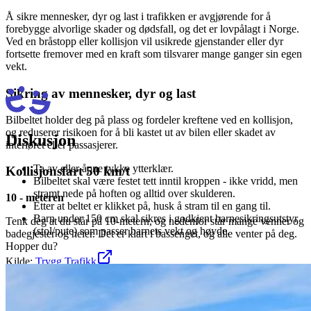
Å sikre mennesker, dyr og last i trafikken er avgjørende for å
forebygge alvorlige skader og dødsfall, og det er lovpålagt i Norge.
Ved en bråstopp eller kollisjon vil usikrede gjenstander eller dyr
fortsette fremover med en kraft som tilsvarer mange ganger sin egen
vekt.
Sikring av mennesker, dyr og last
Bilbeltet holder deg på plass og fordeler kreftene ved en kollisjon,
og reduserer risikoen for å bli kastet ut av bilen eller skadet av
Diskusjon
interiøret eller passasjerer.
Ta av eller åpne tykke ytterklær.
Kollisjonsfart 50 km/t
Bilbeltet skal være festet tett inntil kroppen - ikke vridd, men
stramt nede på hoften og alltid over skulderen.
10 - meteren
Etter at beltet er klikket på, husk å stram til en gang til.
Barn under 150 cm skal sikres i godkjent barnesikringsutstyr
Tenk deg at du står på 10-metern, og nedenfor står mange venner og
(stol/pute) som passer barnets vekt og høyde.
badegjester og heier. Det er klart i bassenget, og alle venter på deg.
Hopper du?
Kilde:
Trygg Trafikk
Sikring av last