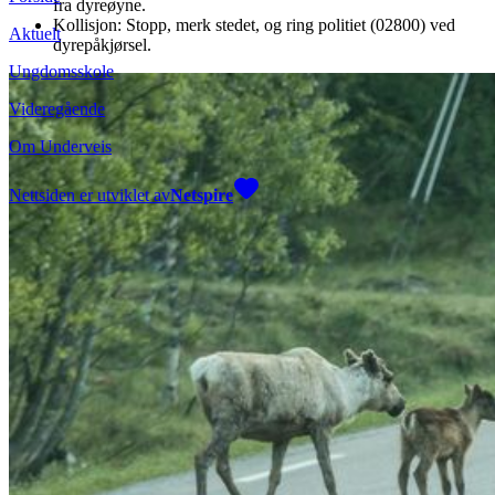
fra dyreøyne.
Kollisjon: Stopp, merk stedet, og ring politiet (02800) ved
Aktuelt
dyrepåkjørsel.
Ungdomsskole
Videregående
Om Underveis
Nettsiden er utviklet av
Netspire