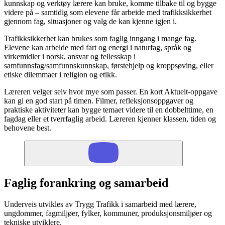
kunnskap og verktøy lærere kan bruke, komme tilbake til og bygge
videre på – samtidig som elevene får arbeide med trafikksikkerhet
gjennom fag, situasjoner og valg de kan kjenne igjen i.
Trafikksikkerhet kan brukes som faglig inngang i mange fag.
Elevene kan arbeide med fart og energi i naturfag, språk og
virkemidler i norsk, ansvar og fellesskap i
samfunnsfag/samfunnskunnskap, førstehjelp og kroppsøving, eller
etiske dilemmaer i religion og etikk.
Læreren velger selv hvor mye som passer. En kort Aktuelt-oppgave
kan gi en god start på timen. Filmer, refleksjonsoppgaver og
praktiske aktiviteter kan bygge temaet videre til en dobbelttime, en
fagdag eller et tverrfaglig arbeid. Læreren kjenner klassen, tiden og
behovene best.
Faglig forankring og samarbeid
Underveis utvikles av Trygg Trafikk i samarbeid med lærere,
ungdommer, fagmiljøer, fylker, kommuner, produksjonsmiljøer og
tekniske utviklere.