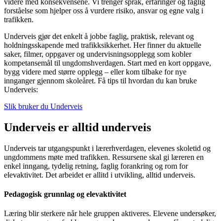
videre med konsekvensene. Vi trenger språk, erfaringer og faglig
forståelse som hjelper oss å vurdere risiko, ansvar og egne valg i
trafikken.
Underveis gjør det enkelt å jobbe faglig, praktisk, relevant og
holdningsskapende med trafikksikkerhet. Her finner du aktuelle
saker, filmer, oppgaver og undervisningsopplegg som kobler
kompetansemål til ungdomshverdagen. Start med en kort oppgave,
bygg videre med større opplegg – eller kom tilbake for nye
innganger gjennom skoleåret. Få tips til hvordan du kan bruke
Underveis:
Slik bruker du Underveis
Underveis er alltid underveis
Underveis tar utgangspunkt i lærerhverdagen, elevenes skoletid og
ungdommens møte med trafikken. Ressursene skal gi læreren en
enkel inngang, tydelig retning, faglig forankring og rom for
elevaktivitet. Det arbeidet er allitd i utvikling, alltid underveis.
Pedagogisk grunnlag og elevaktivitet
Læring blir sterkere når hele gruppen aktiveres. Elevene undersøker,