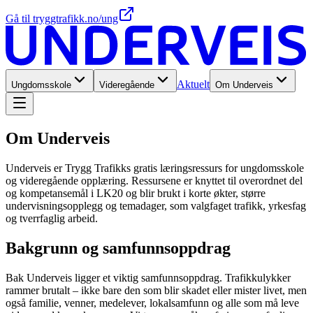
Gå til tryggtrafikk.no/ung
Aktuelt
Ungdomsskole
Videregående
Om Underveis
Om Underveis
Underveis er Trygg Trafikks gratis læringsressurs for ungdomsskole
og videregående opplæring. Ressursene er knyttet til overordnet del
og kompetansemål i LK20 og blir brukt i korte økter, større
undervisningsopplegg og temadager, som valgfaget trafikk, yrkesfag
og tverrfaglig arbeid.
Bakgrunn og samfunnsoppdrag
Bak Underveis ligger et viktig samfunnsoppdrag. Trafikkulykker
rammer brutalt – ikke bare den som blir skadet eller mister livet, men
også familie, venner, medelever, lokalsamfunn og alle som må leve