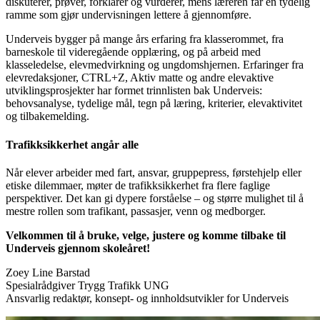
diskuterer, prøver, forklarer og vurderer, mens læreren får en tydelig
ramme som gjør undervisningen lettere å gjennomføre.
Underveis bygger på mange års erfaring fra klasserommet, fra
barneskole til videregående opplæring, og på arbeid med
klasseledelse, elevmedvirkning og ungdomshjernen. Erfaringer fra
elevredaksjoner, CTRL+Z, Aktiv matte og andre elevaktive
utviklingsprosjekter har formet trinnlisten bak Underveis:
behovsanalyse, tydelige mål, tegn på læring, kriterier, elevaktivitet
og tilbakemelding.
Trafikksikkerhet angår alle
Når elever arbeider med fart, ansvar, gruppepress, førstehjelp eller
etiske dilemmaer, møter de trafikksikkerhet fra flere faglige
perspektiver. Det kan gi dypere forståelse – og større mulighet til å
mestre rollen som trafikant, passasjer, venn og medborger.
Velkommen til å bruke, velge, justere og komme tilbake til
Underveis gjennom skoleåret!
Zoey Line Barstad
Spesialrådgiver Trygg Trafikk UNG
Ansvarlig redaktør, konsept- og innholdsutvikler for Underveis