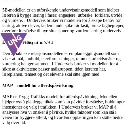
5E-modellen er en utforskende undervisningsmodell som hjelper
læreren å bygge læring i faser: engasjere, utforske, forklare, utvide
og vurdere. I Underveis bruker vi modellen for å skape behov for
læring, aktive elever, la dem undersøke før fasit, bruke fagbegreper,
overføre forståelse til nye situasjoner og vurdere læring underveis.
Didaktisk relasjonsmodell
Den didaktiske relasjonsmodellen er en planleggingsmodell som
viser at mål, innhold, elevforutsetninger, rammer, arbeidsmåter og
vurdering henger sammen. I Underveis bruker vi modellen for å
sikre at aktivitetene passer målgruppen, tiden læreren har,
læreplanen, temaet og det elevene skal sitte igjen med.
MAP – modell for atferdspåvirkning
MAP er Trygg Trafikks modell for atferdspåvirkning. Modellen
hjelper oss å planlegge tiltak som kan påvirke forståelse, holdninger,
intensjoner og valg i trafikken. I Underveis bruker vi MAP til å
analysere hva vi ønsker å påvirke, hvilke faktorer som kan stå i
veien for tryggere atferd, og hvordan opplæringen kan støtte bedre
valg over tid.