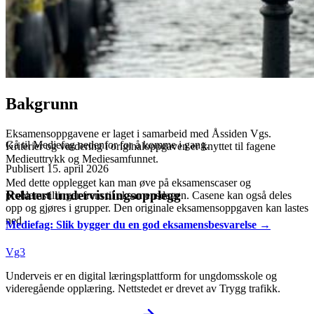
Bakgrunn
Eksamensoppgavene er laget i samarbeid med Åssiden Vgs.
Gå til Mediefag nedenfor for å komme i gang.
Kriterier og vurdering i originaloppgaven er knyttet til fagene
Medieuttrykk og Mediesamfunnet.
Publisert
15. april 2026
Med dette opplegget kan man øve på eksamenscaser og
Relatert undervisningsopplegg
problemstillinger frem til eksamensdagen. Casene kan også deles
opp og gjøres i grupper. Den originale eksamensoppgaven kan lastes
ned
Mediefag: Slik bygger du en god eksamensbesvarelse
→
Vg3
Underveis er en digital læringsplattform for ungdomsskole og
videregående opplæring. Nettstedet er drevet av Trygg trafikk.