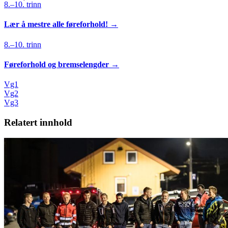
8.–10. trinn
Lær å mestre alle føreforhold!
→
8.–10. trinn
Føreforhold og bremselengder
→
Vg1
Vg2
Vg3
Relatert innhold