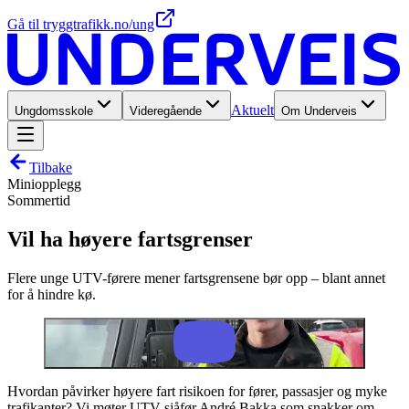
Gå til tryggtrafikk.no/ung
Aktuelt
Ungdomsskole
Videregående
Om Underveis
Tilbake
Miniopplegg
Sommertid
Vil ha høyere fartsgrenser
Flere unge UTV-førere mener fartsgrensene bør opp – blant annet
for å hindre kø.
Hvordan påvirker høyere fart risikoen for fører, passasjer og myke
trafikanter? Vi møter UTV-sjåfør André Bakka som snakker om