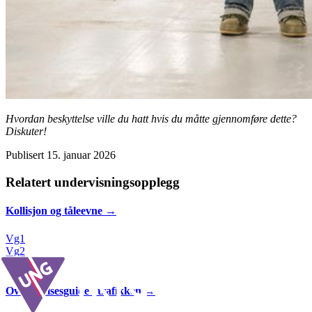
Hvordan beskyttelse ville du hatt hvis du måtte gjennomføre dette?
Diskuter!
Publisert
15. januar 2026
Relatert undervisningsopplegg
Kollisjon og tåleevne
→
Vg1
Vg2
Vg3
Overlevelses­guide i trafikken
→