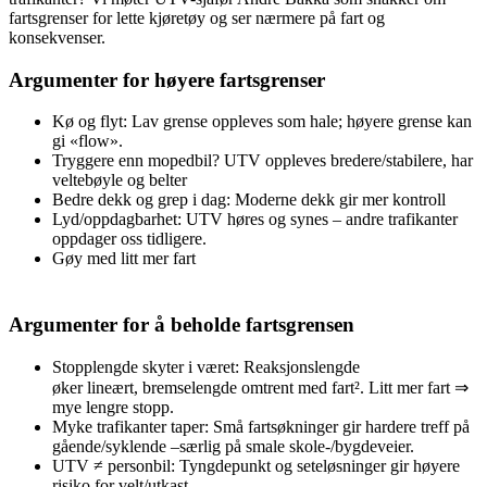
fartsgrenser for lette kjøretøy og ser nærmere på fart og
konsekvenser.
Argumenter for høyere fartsgrenser
Kø og flyt: Lav grense oppleves som hale; høyere grense kan
gi «flow».
Tryggere enn mopedbil? UTV oppleves bredere/stabilere, har
veltebøyle og belter
Bedre dekk og grep i dag: Moderne dekk gir mer kontroll
Lyd/oppdagbarhet: UTV høres og synes – andre trafikanter
oppdager oss tidligere.
Gøy med litt mer fart
Argumenter for å beholde fartsgrensen
Stopplengde skyter i været: Reaksjonslengde
øker lineært, bremselengde omtrent med fart². Litt mer fart ⇒
mye lengre stopp.
Myke trafikanter taper: Små fartsøkninger gir hardere treff på
gående/syklende –særlig på smale skole-/bygdeveier.
UTV ≠ personbil: Tyngdepunkt og seteløsninger gir høyere
risiko for velt/utkast.