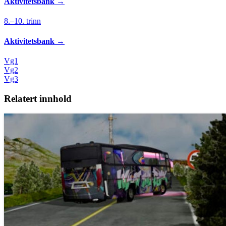
Aktivitetsbank
→
8.–10. trinn
Aktivitetsbank
→
Vg1
Vg2
Vg3
Relatert innhold