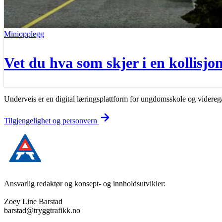
Miniopplegg
Vet du hva som skjer i en kollisjo
Underveis er en digital læringsplattform for ungdomsskole og videregå
Tilgjengelighet og personvern
Ansvarlig redaktør og konsept- og innholdsutvikler:
Zoey Line Barstad
barstad@tryggtrafikk.no