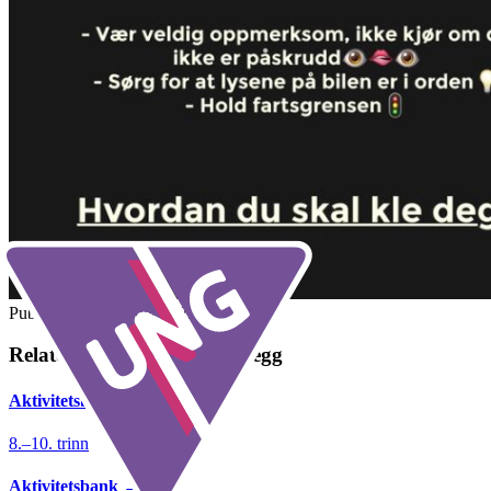
Publisert
1. desember 2025
Relatert undervisningsopplegg
Aktivitetsbank
→
8.–10. trinn
Aktivitetsbank
→