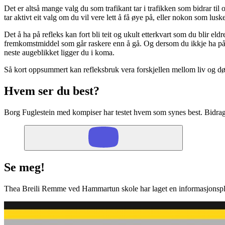
Det er altså mange valg du som trafikant tar i trafikken som bidrar til om
tar aktivt eit valg om du vil vere lett å få øye på, eller nokon som lusk
Det å ha på refleks kan fort bli teit og ukult etterkvart som du blir eld
fremkomstmiddel som går raskere enn å gå. Og dersom du ikkje ha på refl
neste augeblikket ligger du i koma.
Så kort oppsummert kan refleksbruk vera forskjellen mellom liv og d
Hvem ser du best?
Borg Fuglestein med kompiser har testet hvem som synes best. Bidrag
Se meg!
Thea Breili Remme ved Hammartun skole har laget en informasjonsplak