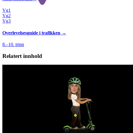
Vg1
Vg2
Vg3
Overlevelses­guide i trafikken
→
8.–10. trinn
Relatert innhold