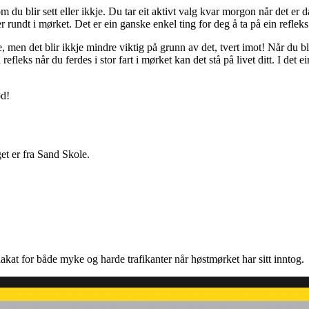
 du blir sett eller ikkje. Du tar eit aktivt valg kvar morgon når det er då
er rundt i mørket. Det er ein ganske enkel ting for deg å ta på ein refleks 
re, men det blir ikkje mindre viktig på grunn av det, tvert imot! Når du b
eks når du ferdes i stor fart i mørket kan det stå på livet ditt. I det e
ød!
et er fra Sand Skole.
at for både myke og harde trafikanter når høstmørket har sitt inntog.