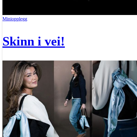
Miniopplegg
Skinn i vei!