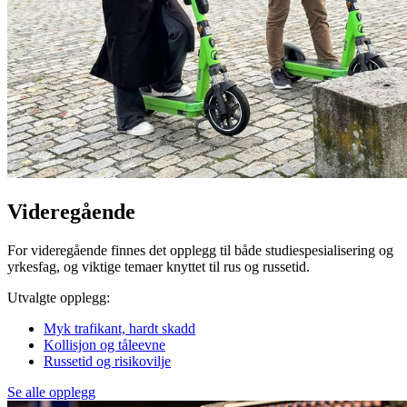
Videregående
For videregående finnes det opplegg til både studiespesialisering og
yrkesfag, og viktige temaer knyttet til rus og russetid.
Utvalgte opplegg:
Myk trafikant, hardt skadd
Kollisjon og tåleevne
Russetid og risikovilje
Se alle opplegg