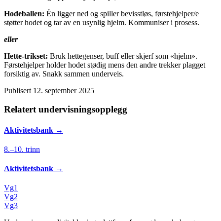
Hodeballen:
Én ligger ned og spiller bevisstløs, førstehjelper/e
støtter hodet og tar av en usynlig hjelm. Kommuniser i prosess.
eller
Hette-trikset:
Bruk hettegenser, buff eller skjerf som «hjelm».
Førstehjelper holder hodet stødig mens den andre trekker plagget
forsiktig av. Snakk sammen underveis.
Publisert
12. september 2025
Relatert undervisningsopplegg
Aktivitetsbank
→
8.–10. trinn
Aktivitetsbank
→
Vg1
Vg2
Vg3