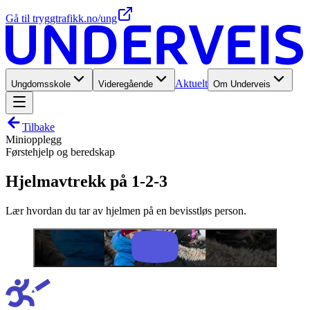
Gå til tryggtrafikk.no/ung
Aktuelt
Ungdomsskole
Videregående
Om Underveis
Tilbake
Miniopplegg
Førstehjelp og beredskap
Hjelmavtrekk på 1-2-3
Lær hvordan du tar av hjelmen på en bevisstløs person.