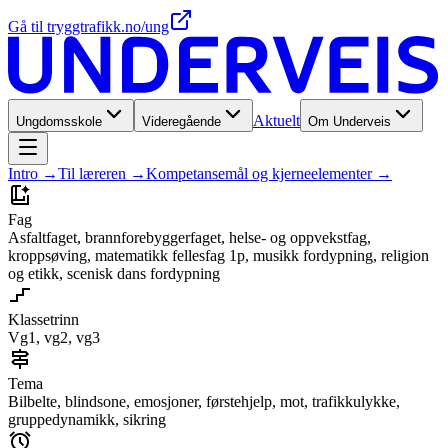
Gå til tryggtrafikk.no/ung
Aktuelt
Ungdomsskole
Videregående
Om Underveis
Intro
→
Til læreren
→
Kompetansemål og kjerneelementer
→
Fag
Asfaltfaget, brannforebyggerfaget, helse- og oppvekstfag,
kroppsøving, matematikk fellesfag 1p, musikk fordypning, religion
og etikk, scenisk dans fordypning
Klassetrinn
Vg1, vg2, vg3
Tema
Bilbelte, blindsone, emosjoner, førstehjelp, mot, trafikkulykke,
gruppedynamikk, sikring