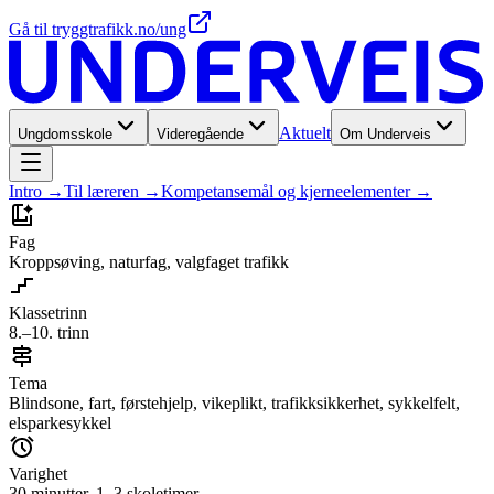
Gå til tryggtrafikk.no/ung
Aktuelt
Ungdomsskole
Videregående
Om Underveis
Intro
→
Til læreren
→
Kompetansemål og kjerneelementer
→
Fag
Kroppsøving, naturfag, valgfaget trafikk
Klassetrinn
8.–10. trinn
Tema
Blindsone, fart, førstehjelp, vikeplikt, trafikksikkerhet, sykkelfelt,
elsparkesykkel
Varighet
30 minutter, 1–3 skoletimer