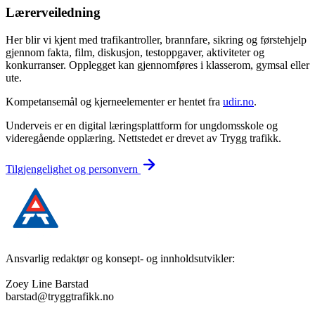
Lærerveiledning
Her blir vi kjent med trafikantroller, brannfare, sikring og førstehjelp
gjennom fakta, film, diskusjon, testoppgaver, aktiviteter og
konkurranser. Opplegget kan gjennomføres i klasserom, gymsal eller
ute.
Kompetansemål og kjerneelementer er hentet fra
udir.no
.
Underveis er en digital læringsplattform for ungdomsskole og
videregående opplæring. Nettstedet er drevet av Trygg trafikk.
Tilgjengelighet og personvern
Ansvarlig redaktør og konsept- og innholdsutvikler:
Zoey Line Barstad
barstad@tryggtrafikk.no