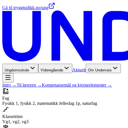
Gå til tryggtrafikk.no/ung
Aktuelt
Ungdomsskole
Videregående
Om Underveis
Intro
→
Til læreren
→
Kompetansemål og kjerneelementer
→
Fag
Fysikk 1, fysikk 2, matematikk fellesfag 1p, naturfag
Klassetrinn
Vg1, vg2, vg3