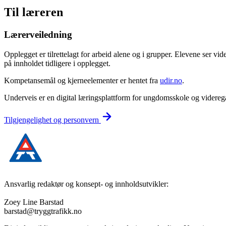
Til læreren
Lærerveiledning
Opplegget er tilrettelagt for arbeid alene og i grupper. Elevene ser v
på innholdet tidligere i opplegget.
Kompetansemål og kjerneelementer er hentet fra
udir.no
.
Underveis er en digital læringsplattform for ungdomsskole og videregå
Tilgjengelighet og personvern
Ansvarlig redaktør og konsept- og innholdsutvikler:
Zoey Line Barstad
barstad@tryggtrafikk.no