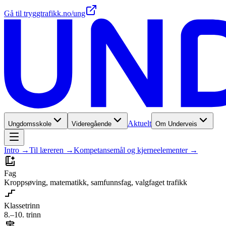
Gå til tryggtrafikk.no/ung
Aktuelt
Ungdomsskole
Videregående
Om Underveis
Intro
→
Til læreren
→
Kompetansemål og kjerneelementer
→
Fag
Kroppsøving, matematikk, samfunnsfag, valgfaget trafikk
Klassetrinn
8.–10. trinn