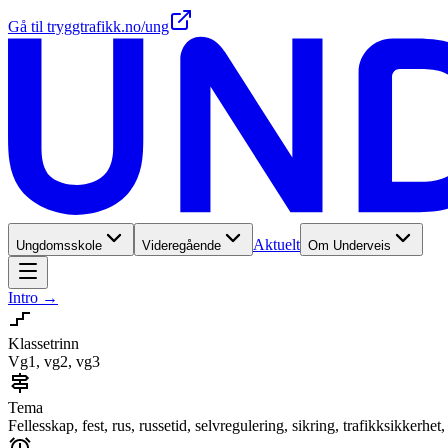
Gå til tryggtrafikk.no/ung
Aktuelt
Ungdomsskole
Videregående
Om Underveis
Intro
→
Klassetrinn
Vg1, vg2, vg3
Tema
Fellesskap, fest, rus, russetid, selvregulering, sikring, trafikksikkerh