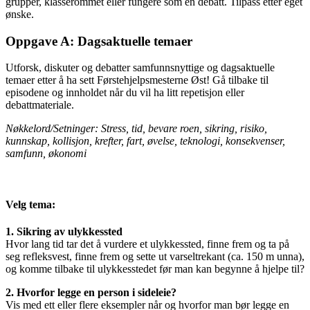
grupper, klasserommet eller fungere som en debatt. Tilpass etter eget
ønske.
Oppgave A: Dagsaktuelle temaer
Utforsk, diskuter og debatter samfunnsnyttige og dagsaktuelle
temaer etter å ha sett Førstehjelpsmesterne Øst! Gå tilbake til
episodene og innholdet når du vil ha litt repetisjon eller
debattmateriale.
Nøkkelord/Setninger: Stress, tid, bevare roen, sikring, risiko,
kunnskap, kollisjon, krefter, fart, øvelse, teknologi, konsekvenser,
samfunn, økonomi
Velg tema:
1. Sikring av ulykkessted
Hvor lang tid tar det å vurdere et ulykkessted, finne frem og ta på
seg refleksvest, finne frem og sette ut varseltrekant (ca. 150 m unna),
og komme tilbake til ulykkesstedet før man kan begynne å hjelpe til?
2. Hvorfor legge en person i sideleie?
Vis med ett eller flere eksempler når og hvorfor man bør legge en