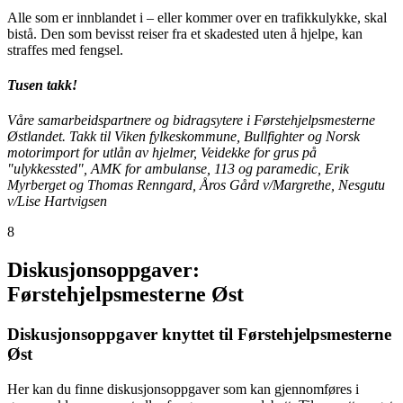
Alle som er innblandet i – eller kommer over en trafikkulykke, skal
bistå. Den som bevisst reiser fra et skadested uten å hjelpe, kan
straffes med fengsel.
Tusen takk!
Våre samarbeidspartnere og bidragsytere i Førstehjelpsmesterne
Østlandet. Takk til Viken fylkeskommune, Bullfighter og Norsk
motorimport for utlån av hjelmer, Veidekke for grus på
"ulykkessted", AMK for ambulanse, 113 og paramedic, Erik
Myrberget og Thomas Renngard, Åros Gård v/Margrethe, Nesgutu
v/Lise Hartvigsen
8
Diskusjonsoppgaver:
Førstehjelpsmesterne Øst
Diskusjonsoppgaver knyttet til Førstehjelpsmesterne
Øst
Her kan du finne diskusjonsoppgaver som kan gjennomføres i