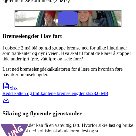
kjøreturen? Se kortfilmen: (2:58) 👇
Bremselengder i lav fart
I episode 2 må blå og rød gruppe bremse ned for ulike hindringer
som trafikanter og dyr i veien. Hva skal til for at de klarer å stoppe i
tide under tørt føre, vått føre og isete føre?
Last ned bremselengdekalkulatoren for å lære om hvordan føre
påvirker bremselengder.
xlsx
Redd-katten og trafikantene bremselengder.xlsx
8.0 MB
Sikring og flyvende gjenstander
Løse gjenstander kan få en vanvittig fart. Hvorfor sikre last og bruke
bilbelte? Last ned kollisjonskalkulatoren, test og se.