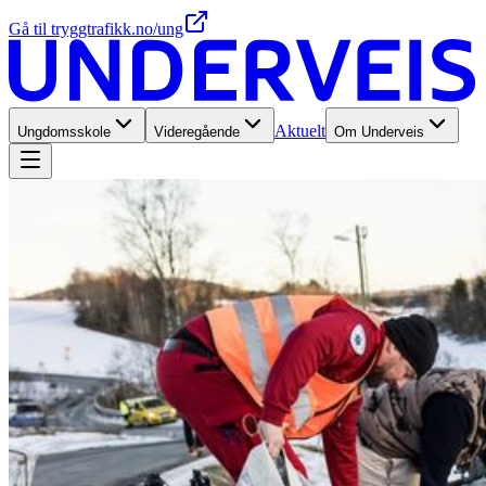
Gå til tryggtrafikk.no/ung
Aktuelt
Ungdomsskole
Videregående
Om Underveis