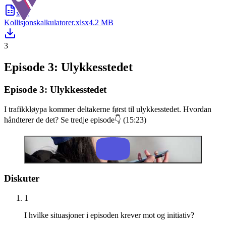
xlsx
Kollisjonskalkulatorer.xlsx
4.2 MB
3
Episode 3: Ulykkesstedet
Episode 3: Ulykkesstedet
I trafikkløypa kommer deltakerne først til ulykkesstedet. Hvordan
håndterer de det? Se tredje episode👇 (15:23)
Diskuter
1
I hvilke situasjoner i episoden krever mot og initiativ?