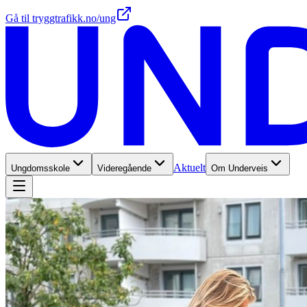
Gå til tryggtrafikk.no/ung
Aktuelt
Ungdomsskole
Videregående
Om Underveis