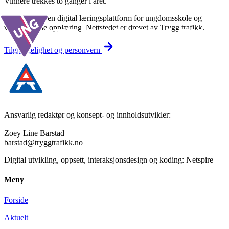
Vinnere trekkes to ganger i året.
Underveis er en digital læringsplattform for ungdomsskole og
videregående opplæring. Nettstedet er drevet av Trygg trafikk.
Tilgjengelighet og personvern
Ansvarlig redaktør og konsept- og innholdsutvikler:
Zoey Line Barstad
barstad@tryggtrafikk.no
Digital utvikling, oppsett, interaksjonsdesign og koding: Netspire
Meny
Forside
Aktuelt