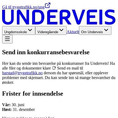
Gå til tryggtrafikk.no/ung
Aktuelt
Ungdomsskole
Videregående
Om Underveis
Send inn konkurranse­besvarelse
Her kan du sende inn besvarelse på konkurranser fra Underveis! Ha
alle filer og dokumenter klare 📑 Send en mail til
barstad@tryggtrafikk.no
dersom du har spørsmål, eller opplever
problemer med skjemaet. Du kan sende inn så mange besvarelser du
ønsker.
Frister for innsendelse
Vår:
30. juni
Høst:
31. desember