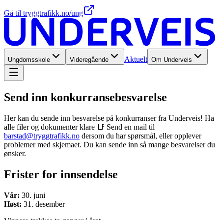
Gå til tryggtrafikk.no/ung
Aktuelt
Ungdomsskole
Videregående
Om Underveis
Send inn konkurranse­besvarelse
Her kan du sende inn besvarelse på konkurranser fra Underveis! Ha
alle filer og dokumenter klare 📑 Send en mail til
barstad@tryggtrafikk.no
dersom du har spørsmål, eller opplever
problemer med skjemaet. Du kan sende inn så mange besvarelser du
ønsker.
Frister for innsendelse
Vår:
30. juni
Høst:
31. desember