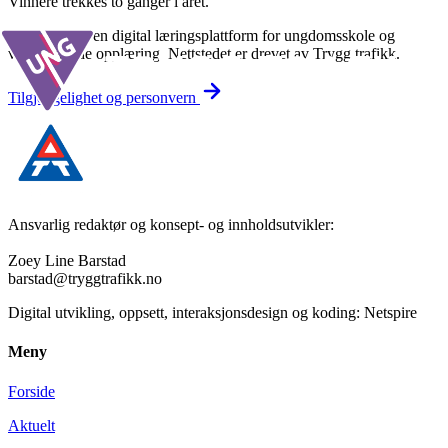
Vinnere trekkes to ganger i året.
Underveis er en digital læringsplattform for ungdomsskole og
videregående opplæring. Nettstedet er drevet av Trygg trafikk.
Tilgjengelighet og personvern
Ansvarlig redaktør og konsept- og innholdsutvikler:
Zoey Line Barstad
barstad@tryggtrafikk.no
Digital utvikling, oppsett, interaksjonsdesign og koding: Netspire
Meny
Forside
Aktuelt