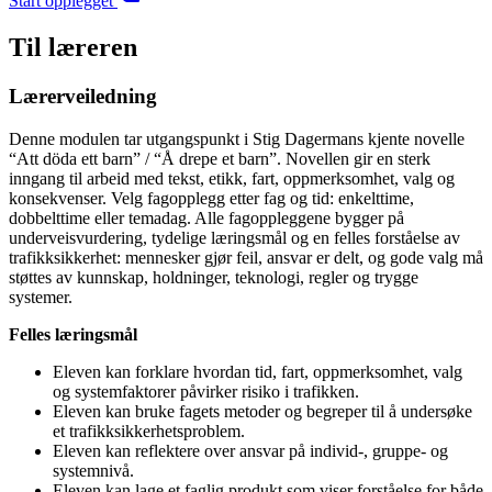
Start opplegget
Til læreren
Lærerveiledning
Denne modulen tar utgangspunkt i Stig Dagermans kjente novelle
“Att döda ett barn” / “Å drepe et barn”. Novellen gir en sterk
inngang til arbeid med tekst, etikk, fart, oppmerksomhet, valg og
konsekvenser. Velg fagopplegg etter fag og tid: enkelttime,
dobbelttime eller temadag. Alle fagoppleggene bygger på
underveisvurdering, tydelige læringsmål og en felles forståelse av
trafikksikkerhet: mennesker gjør feil, ansvar er delt, og gode valg må
støttes av kunnskap, holdninger, teknologi, regler og trygge
systemer.
Felles læringsmål
Eleven kan forklare hvordan tid, fart, oppmerksomhet, valg
og systemfaktorer påvirker risiko i trafikken.
Eleven kan bruke fagets metoder og begreper til å undersøke
et trafikksikkerhetsproblem.
Eleven kan reflektere over ansvar på individ-, gruppe- og
systemnivå.
Eleven kan lage et faglig produkt som viser forståelse for både