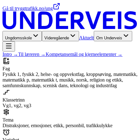
Gå til tryggtrafikk.no/ung
Aktuelt
Ungdomsskole
Videregående
Om Underveis
Intro
→
Til læreren
→
Kompetansemål og kjerneelementer
→
Fag
Fysikk 1, fysikk 2, helse- og oppvekstfag, kroppsøving, matematikk,
matematikk p, matematikk t, musikk, norsk, religion og etikk,
samfunns­kunnskap, scenisk dans, teknologi og industrifag
Klassetrinn
Vg1, vg2, vg3
Tema
Distraksjoner, emosjoner, etikk, personbil, trafikkulykke
Varighet