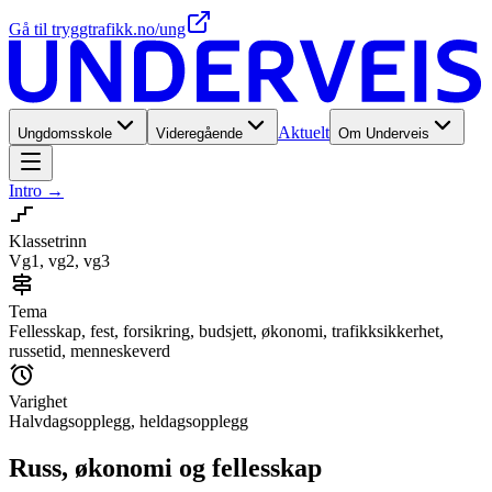
Gå til tryggtrafikk.no/ung
Aktuelt
Ungdomsskole
Videregående
Om Underveis
Intro
→
Klassetrinn
Vg1, vg2, vg3
Tema
Fellesskap, fest, forsikring, budsjett, økonomi, trafikksikkerhet,
russetid, menneskeverd
Varighet
Halvdagsopplegg, heldagsopplegg
Russ, økonomi og fellesskap