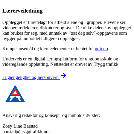
Lærerveiledning
Opplegget er tilrettelagt for arbeid alene og i grupper. Elevene ser
videoer, reflekterer, diskuterer og øver. De ulike delene av opplegget
kan brukes for seg, med unntak av “test deg selv”-oppgavene som
bygger på innholdet tidligere i opplegget.
Kompetansemål og kjerneelementer er hentet fra
udir.no
.
Underveis er en digital læringsplattform for ungdomsskole og
videregående opplæring. Nettstedet er drevet av Trygg trafikk.
Tilgjengelighet og personvern
Ansvarlig redaktør og konsept- og innholdsutvikler:
Zoey Line Barstad
barstad@tryggtrafikk.no