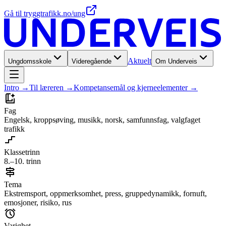
Gå til tryggtrafikk.no/ung
Aktuelt
Ungdomsskole
Videregående
Om Underveis
Intro
→
Til læreren
→
Kompetansemål og kjerneelementer
→
Fag
Engelsk, kroppsøving, musikk, norsk, samfunnsfag, valgfaget
trafikk
Klassetrinn
8.–10. trinn
Tema
Ekstremsport, oppmerksomhet, press, gruppedynamikk, fornuft,
emosjoner, risiko, rus
Varighet