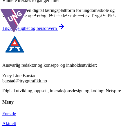
Vinnere trekkes to ganger i året.
Underveis er en digital læringsplattform for ungdomsskole og
videregående opplæring. Nettstedet er drevet av Trygg trafikk.
Tilgjengelighet og personvern
Ansvarlig redaktør og konsept- og innholdsutvikler:
Zoey Line Barstad
barstad@tryggtrafikk.no
Digital utvikling, oppsett, interaksjonsdesign og koding: Netspire
Meny
Forside
Aktuelt