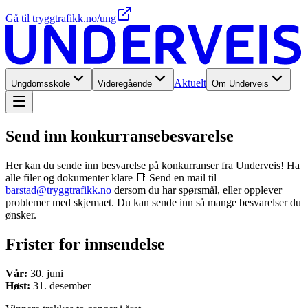
Gå til tryggtrafikk.no/ung
Aktuelt
Ungdomsskole
Videregående
Om Underveis
Send inn konkurranse­besvarelse
Her kan du sende inn besvarelse på konkurranser fra Underveis! Ha
alle filer og dokumenter klare 📑 Send en mail til
barstad@tryggtrafikk.no
dersom du har spørsmål, eller opplever
problemer med skjemaet. Du kan sende inn så mange besvarelser du
ønsker.
Frister for innsendelse
Vår:
30. juni
Høst:
31. desember