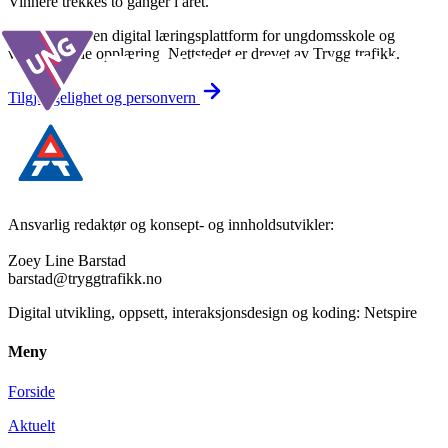
Vinnere trekkes to ganger i året.
Underveis er en digital læringsplattform for ungdomsskole og
videregående opplæring. Nettstedet er drevet av Trygg trafikk.
Tilgjengelighet og personvern
Ansvarlig redaktør og konsept- og innholdsutvikler:
Zoey Line Barstad
barstad@tryggtrafikk.no
Digital utvikling, oppsett, interaksjonsdesign og koding: Netspire
Meny
Forside
Aktuelt