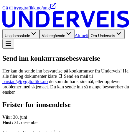
Gå til tryggtrafikk.no/ung
Aktuelt
Ungdomsskole
Videregående
Om Underveis
Send inn konkurranse­besvarelse
Her kan du sende inn besvarelse på konkurranser fra Underveis! Ha
alle filer og dokumenter klare 📑 Send en mail til
barstad@tryggtrafikk.no
dersom du har spørsmål, eller opplever
problemer med skjemaet. Du kan sende inn så mange besvarelser du
ønsker.
Frister for innsendelse
Vår:
30. juni
Høst:
31. desember